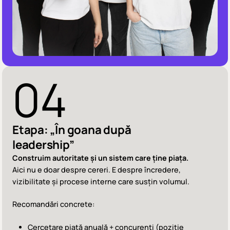
04
Etapa: „În goana după
leadership”
Construim autoritate și un sistem care ține piața.
Aici nu e doar despre cereri. E despre încredere,
vizibilitate și procese interne care susțin volumul.
Recomandări concrete:
Cercetare piață anuală + concurenți (poziție