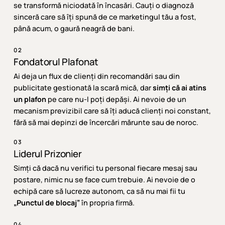
se transformă niciodată în încasări. Cauți o diagnoză
sinceră care să îți spună de ce marketingul tău a fost,
până acum, o gaură neagră de bani.
02
Fondatorul Plafonat
Ai deja un flux de clienți din recomandări sau din
publicitate gestionată la scară mică, dar
simți că ai atins
un plafon
pe care nu-l poți depăși. Ai nevoie de un
mecanism previzibil care să îți aducă clienți noi constant,
fără să mai depinzi de încercări mărunte sau de noroc.
03
Liderul Prizonier
Simți că dacă nu verifici tu personal fiecare mesaj sau
postare, nimic nu se face cum trebuie. Ai nevoie de o
echipă care să lucreze autonom, ca să nu mai fii tu
„Punctul de blocaj”
în propria firmă.
04