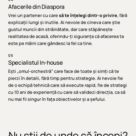
Afacerile din Diaspora
Vrei un partener cu care
să te înțelegi dintr-o privire
, fără
explicații lungi și inutile. Ai nevoie de cineva care știe
gustul muncii din străinătate, dar care stăpânește
realitatea de acasă, oferindu-ți siguranța că afacerea ta
este pe mâini care gândesc la fel ca tine.
05
Specialistul In-house
Ești „omul-orchestră” care face de toate și simți că te
pierzi în detalii, fără timp pentru strategie. Ai nevoie fie
de o echipă tehnică care să execute rapid, fie de strategi
cu 10 ani de experiență cu care să validezi direcția, ca să
nu mai fii singur în fața obiectivelor și a șefului.
Nu
știi
de
unde
să
începi?