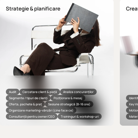
Strategie & planificare
Crea
Audit
Cercetare client & piață
Analiza concurenților
Segmente / tipuri de clienți
Poziționare & mesaj
Identi
Oferta, pachete & preț
Sesiune strategică (8–16 ore)
Key Vi
Organizare marketing–vânzări (cine face ce)
Motion
Consultanță pentru owner/CEO
Traininguri & workshop-uri
Materi