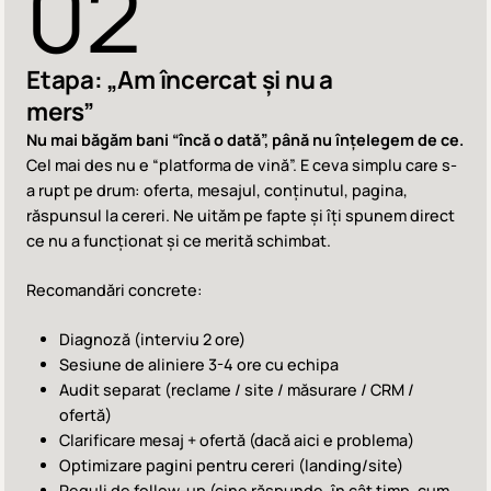
02
Etapa: „Am încercat și nu a
mers”
Nu mai băgăm bani “încă o dată”, până nu înțelegem de ce.
Cel mai des nu e “platforma de vină”. E ceva simplu care s-
a rupt pe drum: oferta, mesajul, conținutul, pagina,
răspunsul la cereri. Ne uităm pe fapte și îți spunem direct
ce nu a funcționat și ce merită schimbat.
Recomandări concrete:
Diagnoză (interviu 2 ore)
Sesiune de aliniere 3-4 ore cu echipa
Audit separat (reclame / site / măsurare / CRM /
ofertă)
Clarificare mesaj + ofertă (dacă aici e problema)
Optimizare pagini pentru cereri (landing/site)
Reguli de follow-up (cine răspunde, în cât timp, cum