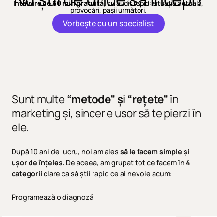
Întâlnire de 60 min gratuită
, cu audit rapid: situația actuală,
provocări, pașii următori.
Vorbește cu un specialist
Sunt multe
“metode” și “rețete”
în
marketing și, sincer e ușor să te pierzi în
ele.
După 10 ani de lucru, noi am ales
să le facem simple și
ușor de înțeles.
De aceea, am grupat tot ce facem în
4
categorii
clare ca să știi rapid ce ai nevoie acum:
Programează o diagnoză