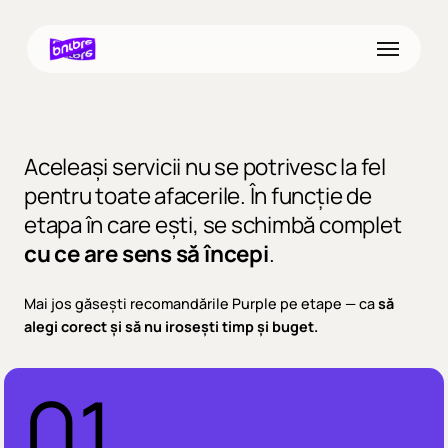
Skip
to
Menu
main
content
Aceleași servicii nu se potrivesc la fel
pentru toate afacerile. În funcție de
etapa în care ești, se schimbă complet
cu ce are sens să începi
.
Mai jos găsești recomandările Purple pe etape — ca
să
alegi corect și să nu irosești timp și buget.
01